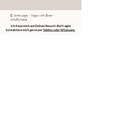
© bine.yoga - Yoga with Bine -
mindfulness
Ich freue mich auf Deinen Besuch! Bei Fragen
kontaktiere mich gerne per
Telefon oder Whatsapp.
In einem Jahr wirst Du Dir wünschen,
Du hättest heute angefangen.
(Karen Lamb)
© bine.yoga - Yoga with Bine - mindfulness
Datenschutz
Impressum
Kontakt
AGB