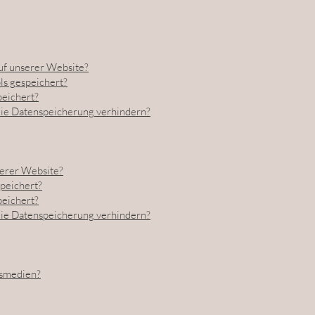
f unserer Website?
s gespeichert?
peichert?
die Datenspeicherung verhindern?
erer Website?
peichert?
peichert?
die Datenspeicherung verhindern?
nsmedien?