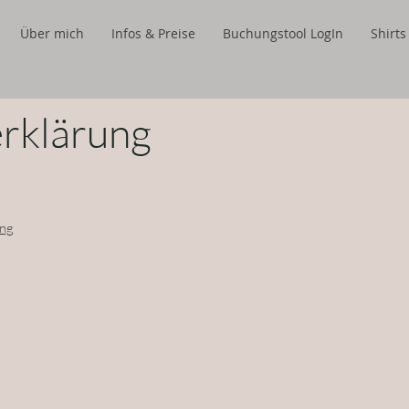
Über mich
Infos & Preise
Buchungstool LogIn
Shirt
rklärung
ung