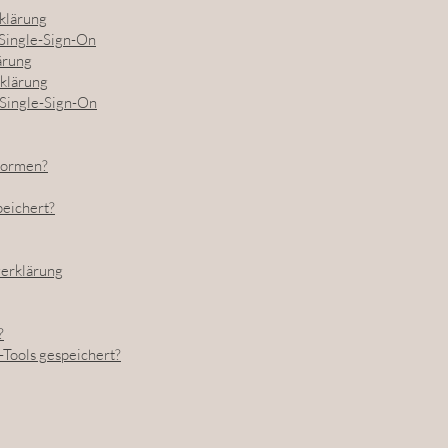
klärung
Single-Sign-On
ärung
klärung
 Single-Sign-On
formen?
peichert?
erklärung
?
Tools gespeichert?