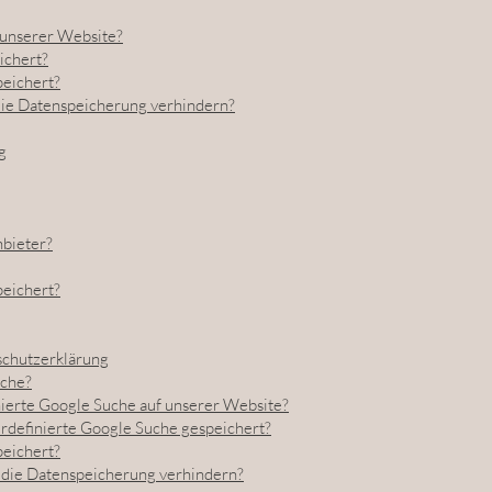
unserer Website?
ichert?
peichert?
die Datenspeicherung verhindern?
g
bieter?
peichert?
schutzerklärung
uche?
ierte Google Suche auf unserer Website?
definierte Google Suche gespeichert?
peichert?
 die Datenspeicherung verhindern?