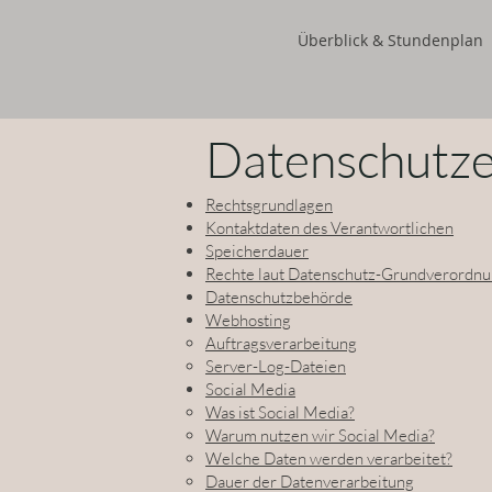
Überblick & Stundenplan
Datenschutze
Rechtsgrundlagen
Kontaktdaten des Verantwortlichen
Speicherdauer
Rechte laut Datenschutz-Grundverordn
Datenschutzbehörde
Webhosting
Auftragsverarbeitung
Server-Log-Dateien
Social Media
Was ist Social Media?
Warum nutzen wir Social Media?
Welche Daten werden verarbeitet?
Dauer der Datenverarbeitung