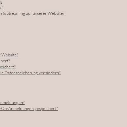
ng
s?
 & Streaming auf unserer Website?
 Website?
hert?
peichert?
die Datenspeicherung verhindern?
g
Anmeldungen?
n-On-Anmeldungen gespeichert?