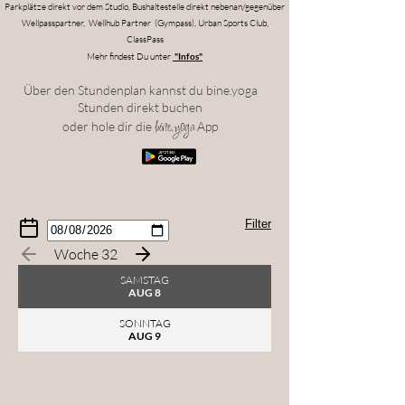
Parkplätze direkt vor dem Studio, Bushaltestelle direkt nebenan/gegenüber
Wellpasspartner, Wellhub Partner (Gympass), Urban Sports Club,
ClassPass
Mehr findest Du unter
"Infos"
Über den Stundenplan kannst du bine.yoga
Stunden direkt buchen
bine.yoga
oder hole dir die
App
Filter
Woche 32
Trainer*in
SAMSTAG
AUG 8
SONNTAG
Klassentyp
AUG 9