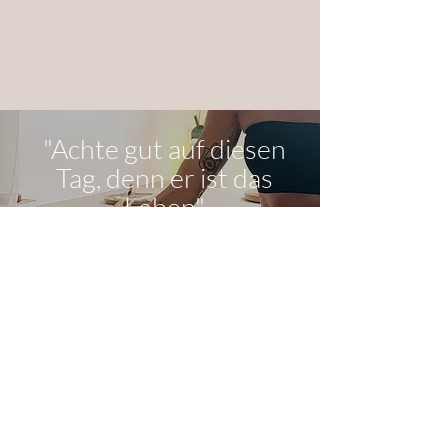
"Achte gut auf diesen
Tag, denn er ist das
Leben"
Dschalāl ad-Dīn ar-Rūmīar-Rūmī
© bine.yoga - Yoga with Bine -
mindfulness
Ich freue mich auf Deinen Besuch! Bei Fragen
kontaktiere mich gerne per
Telefon oder Whatsapp.
In einem Jahr wirst Du Dir wünschen,