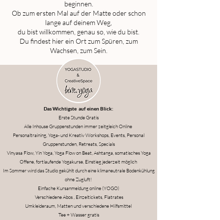
beginnen.
Ob zum ersten Mal auf der Matte oder schon
lange auf deinem Weg,
du bist willkommen, genau so, wie du bist.
Du findest hier ein Ort zum Spüren, zum
Wachsen, zum Sein.
Das Wichtigste auf einen Blick:
Erste Stunde Gratis
Alle Inhouse Gruppenstunden immer zeitgleich Online
Personaltraining, Yoga- und Kreativ Workshops, Events, Personal
Gruppenstunden, Retreats, Specials
Vinyasa Flow, Yin Yoga, Yoga Flow on Beat, Ashtanga, somatisches Yoga
Offene, fortlaufende Yogakurse, Einstieg jederzeit möglich
Im Sommer wird das Studio gekühlt durch eine klimaneutrale Bodenkühlung
ohne Zugluft!
Einfache Kursanmeldung online (YOGO)
Verschiedene Abos , Einzeltickets, Flatrates
Umkleideraum,
Matten und verschiedene Hilfsmittel
Tee + Wasser gratis